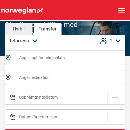
Gör din resa bättre med
Hyrbil
Transfer
Norwegian
Returresa
1
Välj från en av våra betrodda privata
transferpartner
Ange upphämtningsplats
Ange destination
Upphämtningsdatum
--:--
Datum för returresan
--:--