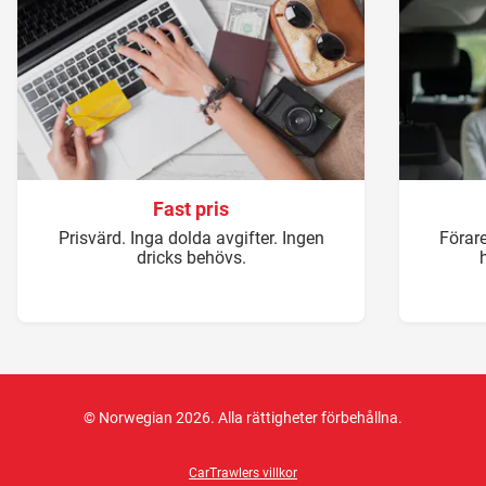
Fast pris
Prisvärd. Inga dolda avgifter. Ingen
Förare
dricks behövs.
© Norwegian 2026. Alla rättigheter förbehållna.
CarTrawlers villkor